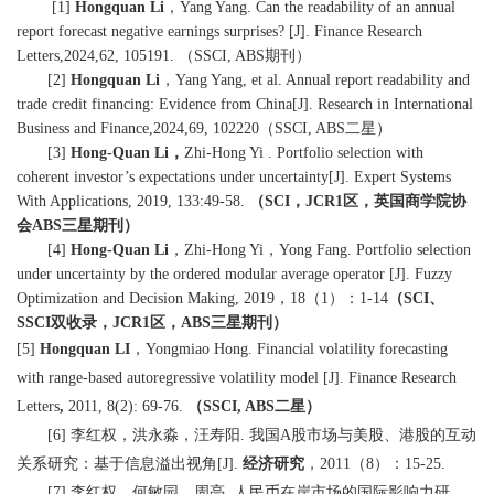
[1]
Hongquan Li
，
Yang Yang. Can the readability of an annual
report forecast negative earnings surprises? [J].
Finance Research
Letters
,2024,62, 105191.
（
SSCI, ABS
期刊）
[2]
Hongquan Li
，
Yang Yang, et al. Annual report readability and
trade credit financing: Evidence from China[J].
Research in International
Business and Finance
,2024,69, 102220
（
SSCI, ABS
二星）
[3]
Hong-Quan Li
，
Zhi-Hong Yi . Portfolio selection with
coherent investor’s expectations under uncertainty[J].
Expert Systems
With Applications
, 2019, 133:49-58.
（
SCI
，
JCR1
区，英国商学院协
会
ABS
三星期刊）
[4]
Hong-Quan Li
，
Zhi-Hong Yi
，
Yong Fang. Portfolio selection
under uncertainty by the ordered modular average operator [J].
Fuzzy
Optimization and Decision Making
, 2019
，
18
（
1
）：
1-14
（
SCI
、
SSCI
双收录，
JCR1
区，
ABS
三星期刊）
[5]
Hongquan LI
，
Yongmiao Hong. Financial volatility forecasting
with range-based autoregressive volatility model [J].
Finance Research
Letters
,
2011, 8(2): 69-76.
（
SSCI, ABS
二星）
李红权，洪永淼，汪寿阳
我国
股市场与美股、港股的互动
[6]
.
A
关系研究：基于信息溢出视角
经济研究
，
（
）：
[J].
2011
8
15-25.
李红权，何敏园，周亮
人民币在岸市场的国际影响力研
[7]
.