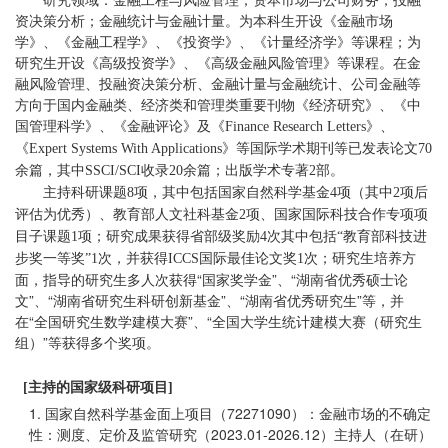
资决策分析；金融统计与金融计量。为本科生开设《金融市场
学》、《金融工程学》、《投资学》、《计量经济学》等课程；为
研究生开设《高级投资学》、《高级金融风险管理》等课程。在金
融风险管理、投融资决策分析、金融计量与金融统计、公司金融等
方向于国内金融类、经济类和管理类重要刊物《经济研究》、《中
国管理科学》、《金融评论》及《
》、
Finance Research Letters
《
》
等国际学术期刊等已发表论文
Expert Systems With Applications
70
余
篇，其中
收录
余篇；出版学术专著
部。
SSCI/SCI
20
2
主持科研课题
项，其中包括国家自然科学基金
项（其中
项后
8
4
2
评估为优秀）、教育部人文社科基金
项、国家国际科技合作专项项
2
目子课题
项；研究成果获得省部级奖励
次其中包括
教育部科技进
1
4
“
步奖一等奖
次，并获得
国际最佳论文奖
次；研究生培养方
”1
ICCS
1
面，指导的研究生多人次获得“国家奖学金”、“湖南省优秀硕士论
文”、“湖南省研究生科研创新基金”、“湖南省优秀研究生”等，并
在“全国研究生数学建模大赛”、“全国大学生统计建模大赛（研究生
组）”等获得多个奖项。
[主持的国家级科研项目]
1. 国家自然科学基金面上项目（72271090）：金融市场的不确定
性：测度、定价及监管研究（2023.01-2026.12）主持人（在研）