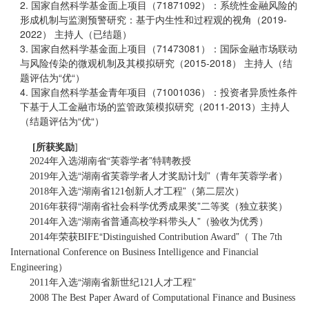
2. 国家自然科学基金面上项目（71871092）：系统性金融风险的
形成机制与监测预警研究：基于内生性和过程观的视角（2019-
2022） 主持人（已结题）
3. 国家自然科学基金面上项目（71473081）：国际金融市场联动
与风险传染的微观机制及其模拟研究（2015-2018） 主持人（结
题评估为“优“）
4.
国家自然科学基金青年项目（71001036）：投资者异质性条件
下基于人工金融市场的监管政策模拟研究（2011-2013）主持人
（结题评估为“优“）
所获奖励
[
]
年入选湖南省“芙蓉学者”特聘教授
2024
年入选“湖南省芙蓉学者人才奖励计划
”
（青年芙蓉学者）
2019
年入选“湖南省
创新人才工程”（第二层次）
2018
121
年获得“湖南省社会科学优秀成果奖”二等奖（独立获奖）
2016
年入选“湖南省普通高校学科带头人”（验收为优秀）
2014
年荣获
“
”（
2014
BIFE
Distinguished Contribution Award
The 7th
International Conference on Business Intelligence and Financial
）
Engineering
年入选“湖南省新世纪
人才工程”
2011
121
2008 The Best Paper Award of Computational Finance and Business