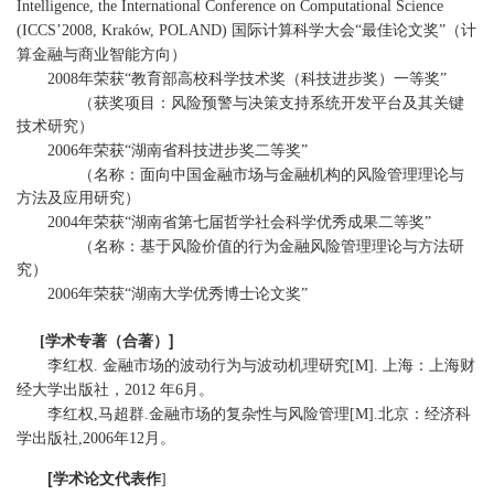
Intelligence, the International Conference on Computational Science
国际计算科学大会
最佳论文奖
（计
(ICCS’2008, Kraków, POLAND)
“
”
算金融与商业智能方向）
年荣获
教育部高校科学技术奖（科技进步奖）一等奖
2008
“
”
（获奖项目：风险预警与决策支持系统开发平台及其关键
技术研究）
年荣获
湖南省科技进步奖二等奖
2006
“
”
（名称：面向中国金融市场与金融机构的风险管理理论与
方法及应用研究）
年荣获
湖南省第七届哲学社会科学优秀成果二等奖
2004
“
”
（名称：基于风险价值的行为金融风险管理理论与方法研
究）
年荣获
湖南大学优秀博士论文奖
2006
“
”
学术专著（合著）]
[
李红权
金融市场的波动行为与波动机理研究
上海：上海财
.
[M].
经大学出版社，
年
月。
2012
6
李红权
马超群
金融市场的复杂性与风险管理
北京：经济科
,
.
[M].
学出版社
年
月。
,2006
12
[
学术论文代表作
]