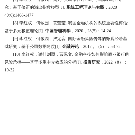
究：基于修正的溢出指数模型
系统工程理论与实践
，
，
[J].
2020
40(6):1468-1477.
李红权，何敏园，黄莹莹
我国金融机构的系统重要性评估
[8]
.
:
基于多元极值理论
中国管理科学
，
，
：
[J].
2020
28(5)
14-24.
李红权，何敏园，严定容
国际金融风险传导的微观经济基
[9]
.
础研究：基于公司数据角度
金融评论
，
，（
）：
[J].
2017
5
58-72.
李红权，谢佳刘颖，曹佩文
金融科技如何影响商业银行的
[10]
.
风险承担
基于多重中介效应的分析
投资研究
，
（
）：
——
[J].
2022
8
19-32.