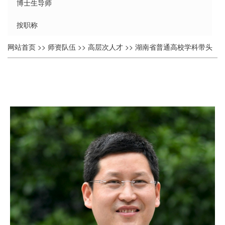
博士生导师
按职称
个
网站首页
>>
师资队伍
>>
高层次人才
>>
湖南省普通高校学科带头
人
人
>> 正文
简
介