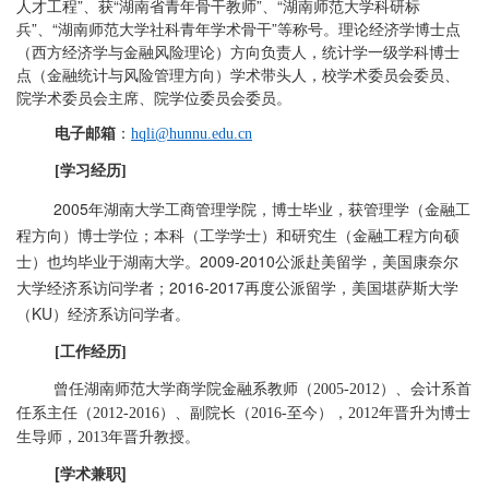
人才工程”、获“湖南省青年骨干教师”、“湖南师范大学科研标
兵”、“湖南师范大学社科青年学术骨干”等称号。理论经济学博士点
（西方经济学与金融风险理论）方向负责人，统计学一级学科博士
点（金融统计与风险管理方向）学术带头人，校学术委员会委员、
院学术委员会主席、院学位委员会委员。
电子邮箱
：
hqli@hunnu.edu.cn
学习经历
[
]
2005年湖南大学工商管理学院，博士毕业，获管理学（金融工
程方向）博士学位；本科（工学学士）和研究生（金融工程方向硕
士）也均毕业于湖南大学。2009-2010公派赴美留学，美国康奈尔
大学经济系访问学者；2016-2017再度公派留学，美国堪萨斯大学
（KU）经济系访问学者。
工作经历
[
]
曾任湖南师范大学商学院金融系教师（
）、会计系首
2005-2012
任系主任（
）、副院长（
至今），
年晋升为博士
2012-2016
2016-
2012
生导师，
年晋升教授。
2013
[
学术兼职
]