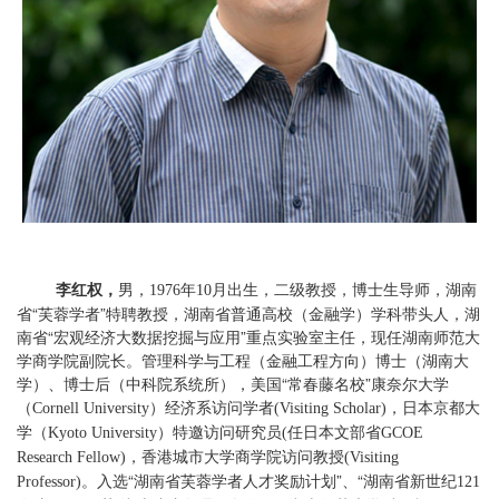
李红权，
男，
年
月出生，二级教授，博士生导师，湖南
1976
10
省“芙蓉学者”特聘教授，湖南省普通高校（金融学）学科带头人，湖
南省“宏观经济大数据挖掘与应用”重点实验室主任，现任湖南师范大
学商学院副院长。管理科学与工程（金融工程方向）博士（湖南大
学）、博士后（中科院系统所），美国“常春藤名校”康奈尔大学
（
）经济系访问学者
，日本京都大
Cornell University
(Visiting Scholar)
学（
）特邀访问研究员
任日本文部省
Kyoto University
(
GCOE
，香港城市大学商学院访问教授
Research Fellow)
(Visiting
。入选“湖南省芙蓉学者人才奖励计划”、“湖南省新世纪
Professor)
121